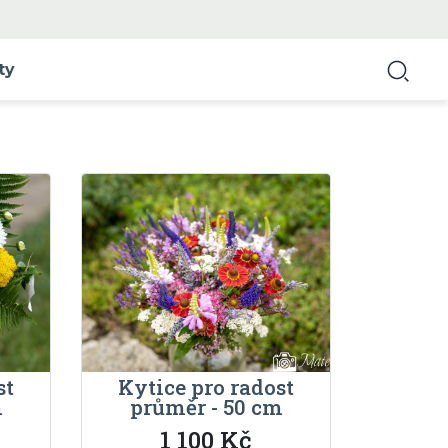
ty
st
Kytice pro radost
m
průměr - 50 cm
1 100 Kč