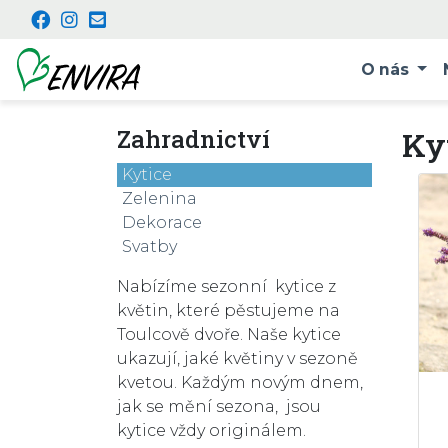
O nás
Zahradnictví
Ky
Kytice
Zelenina
Dekorace
Svatby
Nabízíme sezonní kytice z
květin, které pěstujeme na
Toulcově dvoře. Naše kytice
ukazují, jaké květiny v sezoně
kvetou. Každým novým dnem,
jak se mění sezona, jsou
kytice vždy originálem.