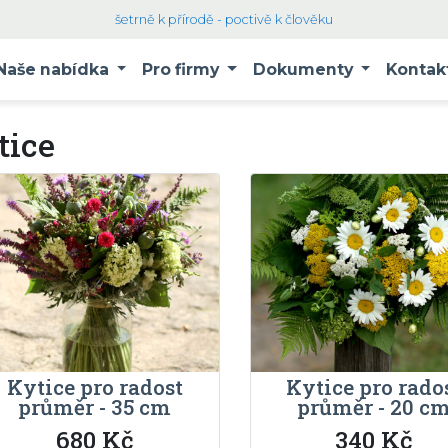
šetrně k přírodě - poctivě k člověku
Naše nabídka
Pro firmy
Dokumenty
Kontak
tice
Kytice pro radost
Kytice pro rado
průměr - 35 cm
průměr - 20 c
680 Kč
340 Kč