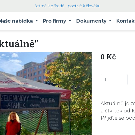
šetrně k přírodě - poctivě k člověku
Naše nabídka
Pro firmy
Dokumenty
Kontak
ktuálně"
0 Kč
Aktuálně je z
a čtvrtek od 1
Přijďte se pod