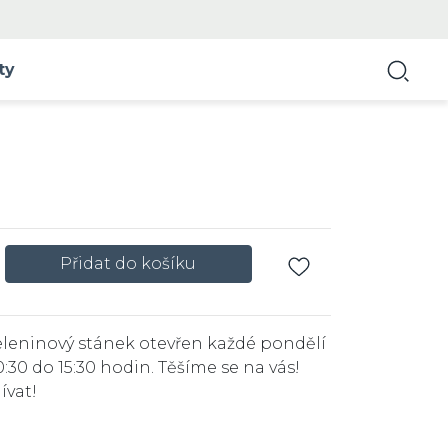
ty
Váš seznam přání
0 kusů
Vytvořit nový s
Přidat do košíku
eleninový stánek otevřen každé pondělí
0:30 do 15:30 hodin. Těšíme se na vás!
ívat!