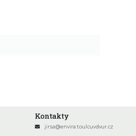
Kontakty
jirsa@envira.toulcuvdvur.cz