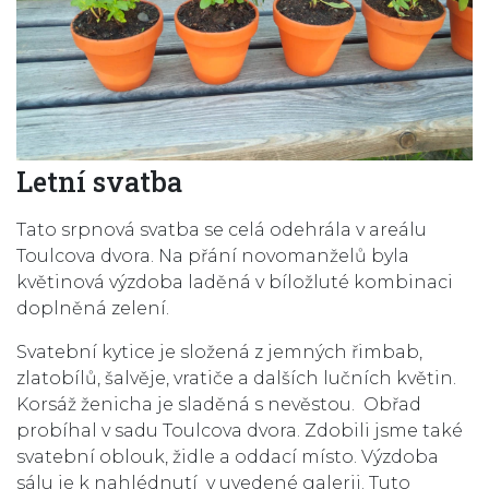
Letní svatba
Tato srpnová svatba se celá odehrála v areálu
Toulcova dvora. Na přání novomanželů byla
květinová výzdoba laděná v bíložluté kombinaci
doplněná zelení.
Svatební kytice je složená z jemných řimbab,
zlatobílů, šalvěje, vratiče a dalších lučních květin.
Korsáž ženicha je sladěná s nevěstou. Obřad
probíhal v sadu Toulcova dvora. Zdobili jsme také
svatební oblouk, židle a oddací místo. Výzdoba
sálu je k nahlédnutí v uvedené galerii. Tuto