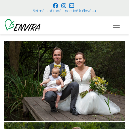
šetrně k přírodě - poctivě k člověku